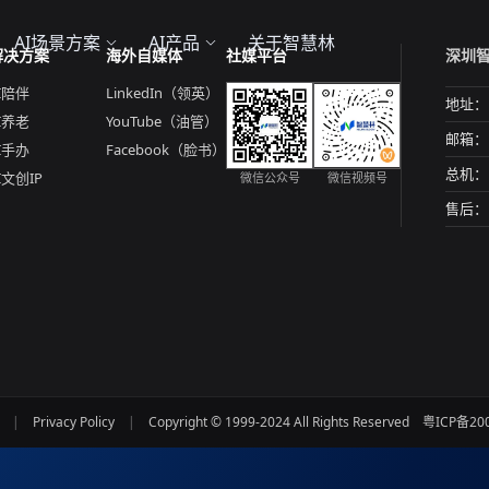
AI场景方案
AI产品
关于智慧林
解决方案
海外自媒体
社媒平台
深圳
I陪伴
LinkedIn（领英）
地址：
I养老
YouTube（油管）
邮箱：
AI手办
Facebook（脸书）
总机：
AI文创IP
微信公众号
微信视频号
售后：
|
Privacy Policy
|
Copyright © 1999-2024 All Rights Reserved
粤ICP备20